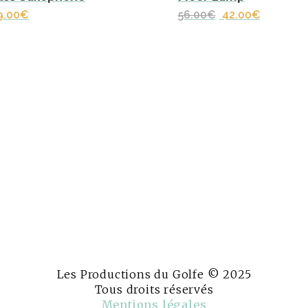
Le
Le
9.00
€
56.00
€
42.00
€
prix
prix
initial
actuel
était :
est :
56.00€.
42.00€.
Les Productions du Golfe © 2025
Tous droits réservés
Mentions légales