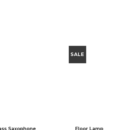
SALE
ass Saxophone
Floor Lamp