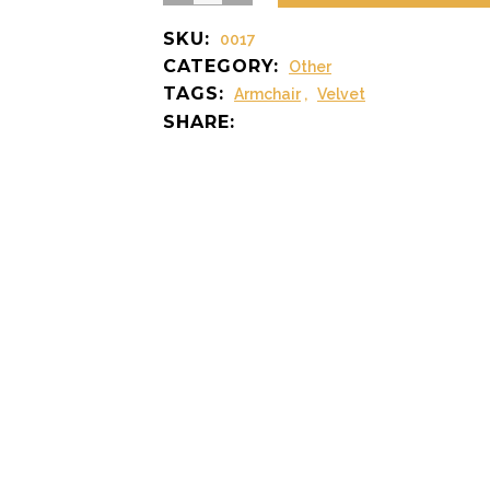
Armchair
SKU:
0017
quantity
CATEGORY:
Other
TAGS:
Armchair
,
Velvet
SHARE: