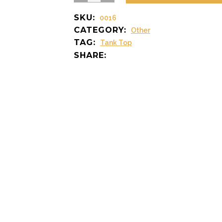
Tank
SKU:
0016
Top
CATEGORY:
Other
quantity
TAG:
Tank Top
SHARE: