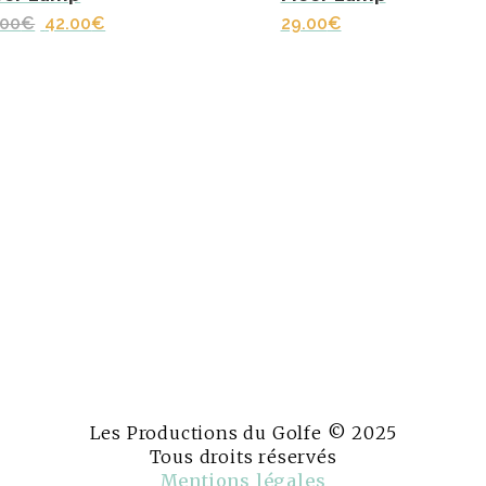
Le
Le
.00
€
42.00
€
29.00
€
prix
prix
initial
actuel
était :
est :
56.00€.
42.00€.
Les Productions du Golfe © 2025
Tous droits réservés
Mentions légales